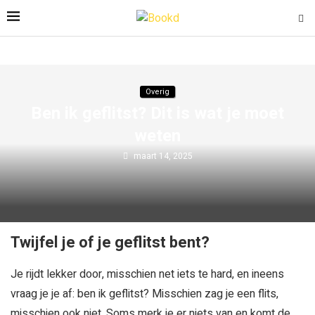
Overig
Ben ik geflitst? Dit is wat je moet
weten
maart 14, 2025
Twijfel je of je geflitst bent?
Je rijdt lekker door, misschien net iets te hard, en ineens
vraag je je af: ben ik geflitst? Misschien zag je een flits,
misschien ook niet. Soms merk je er niets van en komt de