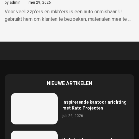
by
admin
mei 29, 2026
Voor veel zzp’ers en mkb’ers is een auto onmisbaar. U
gebruikt hem om klanten te bezoeken, materialen mee te …
NIEUWE ARTIKELEN
Inspirerende kantoorinrichting
met Kato Projecten
juli 26, 2026