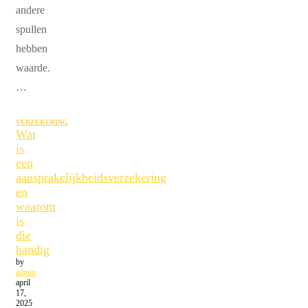
andere
spullen
hebben
waarde.
…
VERZEKERING
Wat
is
een
aansprakelijkheidsverzekering
en
waarom
is
die
handig
by
admin
april
17,
2025