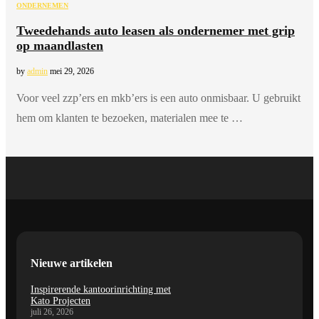
ONDERNEMEN
Tweedehands auto leasen als ondernemer met grip
op maandlasten
by
admin
mei 29, 2026
Voor veel zzp’ers en mkb’ers is een auto onmisbaar. U gebruikt
hem om klanten te bezoeken, materialen mee te …
Nieuwe artikelen
Inspirerende kantoorinrichting met
Kato Projecten
juli 26, 2026