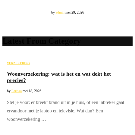
relatiegeschenk voor ondernemers
by
admin
mei 29, 2026
Latest From Category
VERZEKERING
Woonverzekering: wat is het en wat dekt het
precies?
by
Larissa
mei 18, 2026
Stel je voor: er breekt brand uit in je huis, of een inbreker gaat
ervandoor met je laptop en televisie. Wat dan? Een
woonverzekering …