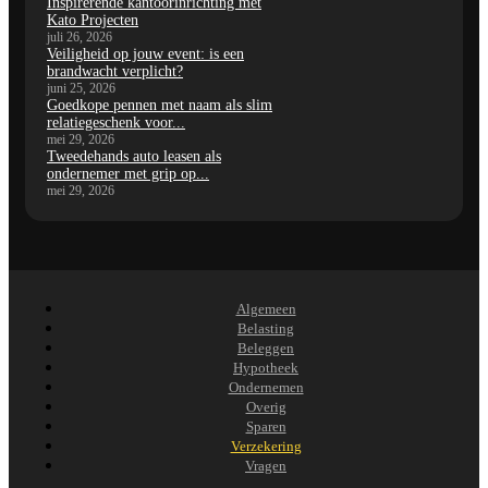
Inspirerende kantoorinrichting met
Kato Projecten
juli 26, 2026
Veiligheid op jouw event: is een
brandwacht verplicht?
juni 25, 2026
Goedkope pennen met naam als slim
relatiegeschenk voor...
mei 29, 2026
Tweedehands auto leasen als
ondernemer met grip op...
mei 29, 2026
Algemeen
Belasting
Beleggen
Hypotheek
Ondernemen
Overig
Sparen
Verzekering
Vragen