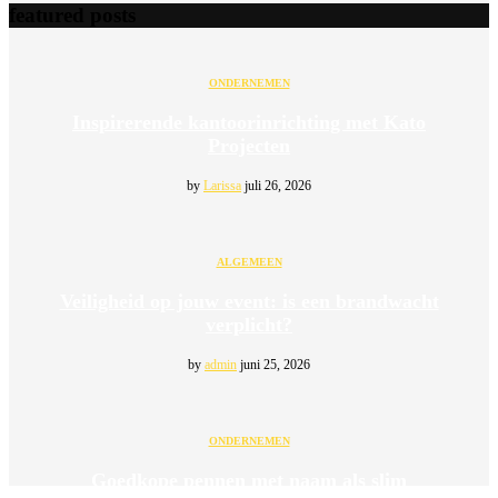
featured posts
ONDERNEMEN
Inspirerende kantoorinrichting met Kato
Projecten
by
Larissa
juli 26, 2026
ALGEMEEN
Veiligheid op jouw event: is een brandwacht
verplicht?
by
admin
juni 25, 2026
ONDERNEMEN
Goedkope pennen met naam als slim