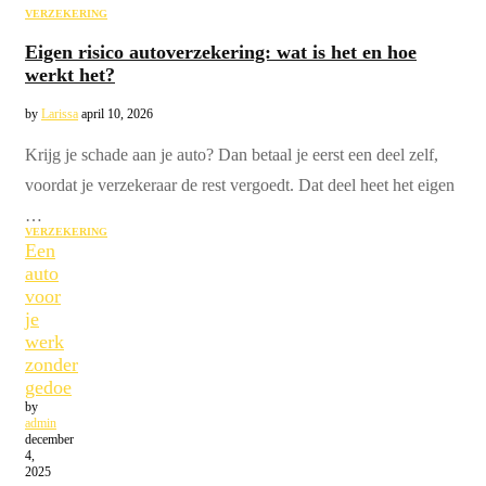
VERZEKERING
Eigen risico autoverzekering: wat is het en hoe
werkt het?
by
Larissa
april 10, 2026
Krijg je schade aan je auto? Dan betaal je eerst een deel zelf,
voordat je verzekeraar de rest vergoedt. Dat deel heet het eigen
…
VERZEKERING
Een
auto
voor
je
werk
zonder
gedoe
by
admin
december
4,
2025