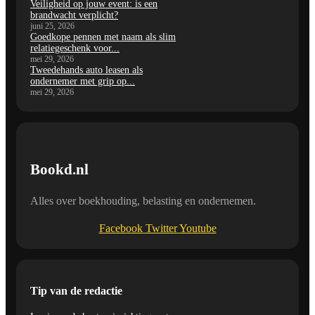
Veiligheid op jouw event: is een
brandwacht verplicht?
juni 25, 2026
Goedkope pennen met naam als slim
relatiegeschenk voor...
mei 29, 2026
Tweedehands auto leasen als
ondernemer met grip op...
mei 29, 2026
Bookd.nl
Alles over boekhouding, belasting en ondernemen.
Facebook
Twitter
Youtube
Tip van de redactie