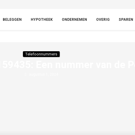
BELEGGEN
HYPOTHEEK
ONDERNEMEN
OVERIG
SPAREN
Telefoonnummers
9435: Een nummer van de Po
augustus 1, 2024