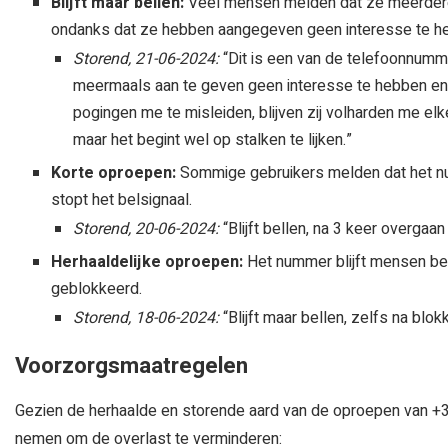
Blijft maar bellen:
Veel mensen melden dat ze meerdere
ondanks dat ze hebben aangegeven geen interesse te h
Storend, 21-06-2024:
“Dit is een van de telefoonnumm
meermaals aan te geven geen interesse te hebben en n
pogingen me te misleiden, blijven zij volharden me elk
maar het begint wel op stalken te lijken.”
Korte oproepen:
Sommige gebruikers melden dat het num
stopt het belsignaal.
Storend, 20-06-2024:
“Blijft bellen, na 3 keer overgaan
Herhaaldelijke oproepen:
Het nummer blijft mensen bel
geblokkeerd.
Storend, 18-06-2024:
“Blijft maar bellen, zelfs na blok
Voorzorgsmaatregelen
Gezien de herhaalde en storende aard van de oproepen van +31
nemen om de overlast te verminderen: