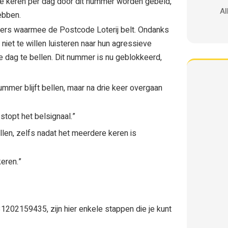
 keren per dag door dit nummer worden gebeld,
Al
ebben.
ers waarmee de Postcode Loterij belt. Ondanks
iet te willen luisteren naar hun agressieve
e dag te bellen. Dit nummer is nu geblokkeerd,
mer blijft bellen, maar na drie keer overgaan
 stopt het belsignaal.”
len, zelfs nadat het meerdere keren is
keren.”
202159435, zijn hier enkele stappen die je kunt