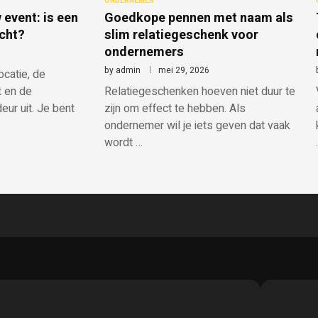
ONDERNEMEN
 event: is een
Goedkope pennen met naam als
cht?
slim relatiegeschenk voor
ondernemers
by
admin
mei 29, 2026
ocatie, de
t en de
Relatiegeschenken hoeven niet duur te
eur uit. Je bent
zijn om effect te hebben. Als
ondernemer wil je iets geven dat vaak
wordt …