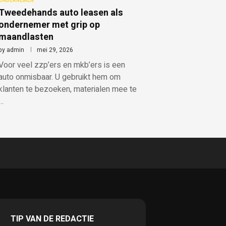
ONDERNEMEN
Tweedehands auto leasen als
ondernemer met grip op
maandlasten
by
admin
mei 29, 2026
Voor veel zzp’ers en mkb’ers is een
auto onmisbaar. U gebruikt hem om
klanten te bezoeken, materialen mee te
…
TIP VAN DE REDACTIE