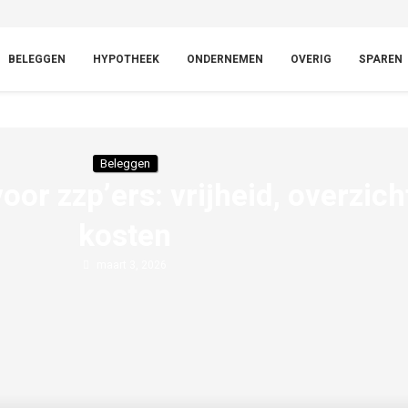
BELEGGEN
HYPOTHEEK
ONDERNEMEN
OVERIG
SPAREN
Beleggen
or zzp’ers: vrijheid, overzicht
kosten
maart 3, 2026