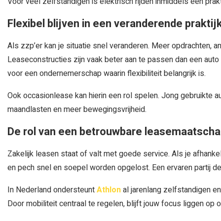
Voor veel zelfstandigen is elektrisch rijden inmiddels een prak
Flexibel blijven in een veranderende praktij
Als zzp’er kan je situatie snel veranderen. Meer opdrachten, an
Leaseconstructies zijn vaak beter aan te passen dan een auto 
voor een ondernemerschap waarin flexibiliteit belangrijk is.
Ook occasionlease kan hierin een rol spelen. Jong gebruikte au
maandlasten en meer bewegingsvrijheid.
De rol van een betrouwbare leasemaatscha
Zakelijk leasen staat of valt met goede service. Als je afhankel
en pech snel en soepel worden opgelost. Een ervaren partij d
In Nederland ondersteunt
Athlon
al jarenlang zelfstandigen en 
Door mobiliteit centraal te regelen, blijft jouw focus liggen o