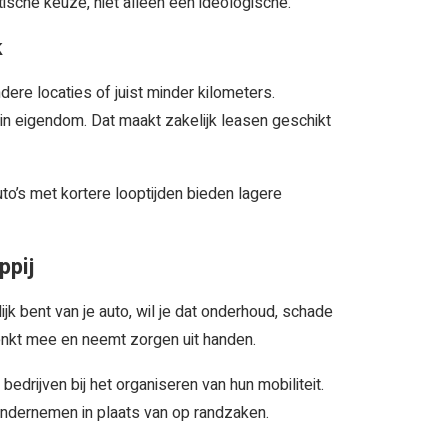
tische keuze, niet alleen een ideologische.
k
dere locaties of juist minder kilometers.
in eigendom. Dat maakt zakelijk leasen geschikt
to’s met kortere looptijden bieden lagere
ppij
ijk bent van je auto, wil je dat onderhoud, schade
enkt mee en neemt zorgen uit handen.
bedrijven bij het organiseren van hun mobiliteit.
p ondernemen in plaats van op randzaken.