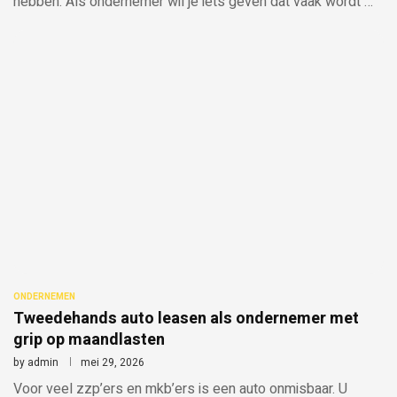
hebben. Als ondernemer wil je iets geven dat vaak wordt …
ONDERNEMEN
Tweedehands auto leasen als ondernemer met
grip op maandlasten
by
admin
mei 29, 2026
Voor veel zzp’ers en mkb’ers is een auto onmisbaar. U