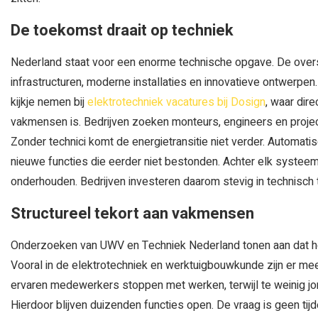
De toekomst draait op techniek
Nederland staat voor een enorme technische opgave. De over
infrastructuren, moderne installaties en innovatieve ontwer
kijkje nemen bij
elektrotechniek vacatures bij Dosign
, waar dir
vakmensen is. Bedrijven zoeken monteurs, engineers en projec
Zonder technici komt de energietransitie niet verder. Automatis
nieuwe functies die eerder niet bestonden. Achter elk syste
onderhouden. Bedrijven investeren daarom stevig in technisch ta
Structureel tekort aan vakmensen
Onderzoeken van UWV en Techniek Nederland tonen aan dat het 
Vooral in de elektrotechniek en werktuigbouwkunde zijn er me
ervaren medewerkers stoppen met werken, terwijl te weinig jon
Hierdoor blijven duizenden functies open. De vraag is geen tijd