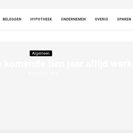
BELEGGEN
HYPOTHEEK
ONDERNEMEN
OVERIG
SPAREN
Algemeen
 komende tien jaar altijd wer
december 5, 2025