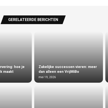
GERELATEERDE BERICHTEN
vering: hoe je
Zakelijke successen vieren: meer
uk maakt
dan alleen een VrijMiBo
mei 19, 2026