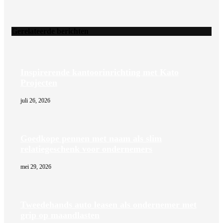
Gerelateerde berichten
Inspirerende kantoorinrichting met Kato
Projecten
juli 26, 2026
Goedkope pennen met naam als slim
relatiegeschenk voor ondernemers
mei 29, 2026
Tweedehands auto leasen als ondernemer met
grip op maandlasten