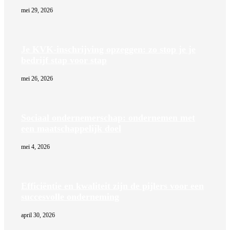
mei 29, 2026
Je KVK-inschrijving opzeggen: zo stop je je
bedrijf stap voor stap
mei 26, 2026
Sociaal ondernemerschap: ondernemen met
een maatschappelijk doel
mei 4, 2026
Efficiëntie en kwaliteit zijn de pijlers voor een
succesvolle onderneming
april 30, 2026