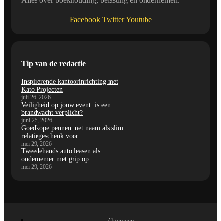
Alles over boekhouding, belasting en ondernemen.
Facebook
Twitter
Youtube
Tip van de redactie
Inspirerende kantoorinrichting met
Kato Projecten
juli 26, 2026
Veiligheid op jouw event: is een
brandwacht verplicht?
juni 25, 2026
Goedkope pennen met naam als slim
relatiegeschenk voor...
mei 29, 2026
Tweedehands auto leasen als
ondernemer met grip op...
mei 29, 2026
Algemeen