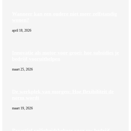
Wanneer kan een oudere niet meer zelfstandig
wonen?
april 18, 2026
Innovatie als motor voor groei: hoe subsidies je
bedrijf vooruithelpen
maart 25, 2026
De werkplek van morgen: Hoe flexibiliteit de
norm wordt
maart 19, 2026
Proactief veiligheidsbeheer voor uw bedrijf