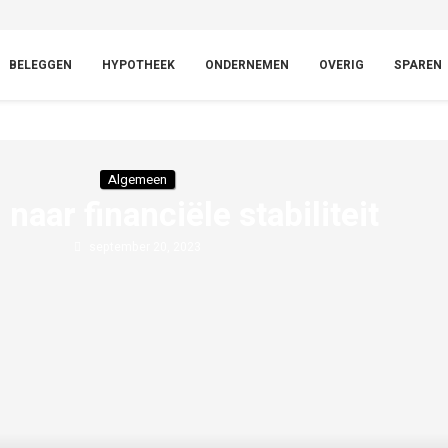
BELEGGEN
HYPOTHEEK
ONDERNEMEN
OVERIG
SPAREN
Algemeen
naar financiële stabiliteit
september 20, 2023